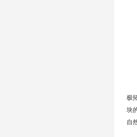
极
块
自