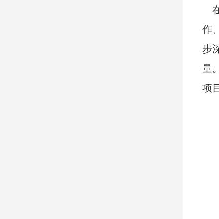
作
步
量
项